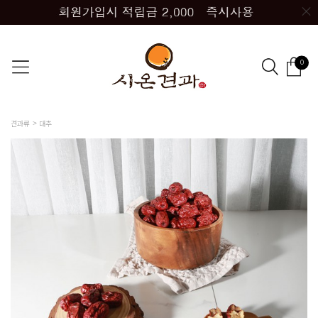
0
견과류
대추