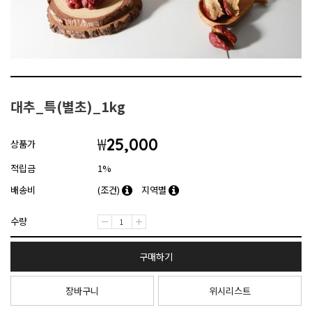
대추_특(별초)_1kg
₩
25,000
상품가
적립금
1%
배송비
(조건)
지역별
수량
구매하기
장바구니
위시리스트