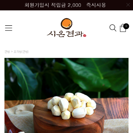
0
깐밤
조각밤(깐밤)