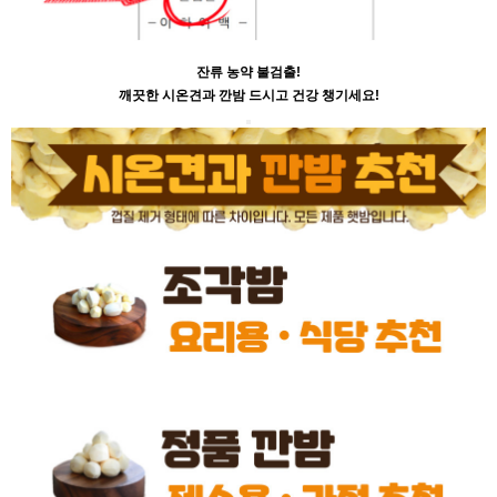
잔류 농약 불검출!
깨끗한 시온견과 깐밤 드시고 건강 챙기세요!