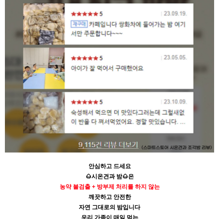
안심하고 드세요
🌰
시온견과 밤
🌰
은
농약 불검출 + 방부제 처리를 하지 않는
깨끗하고 안전한
자연 그대로의 밤입니다
우리 가족이 매일 먹는