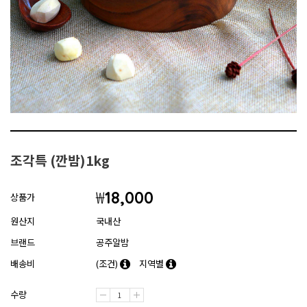
조각특 (깐밤)1kg
₩
18,000
상품가
원산지
국내산
브랜드
공주알밤
배송비
(조건)
지역별
수량