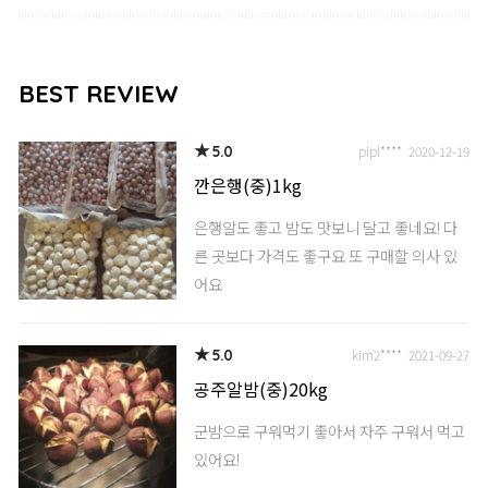
BEST REVIEW
★
★
5.0
5.0
kmik****
pipl****
2021-08-27
2020-12-19
조각대(깐밤)1kg
깐은행(중)1kg
아이스팩도 넣어주시고 진공포장도 잘 되어
은행알도 좋고 밤도 맛보니 달고 좋네요! 다
배송왔어요~ 저렴하기도 하고 잡곡밥 하려
른 곳보다 가격도 좋구요 또 구매할 의사 있
고 사이즈가 작은게 더 좋을거 같아 구매했는
어요
데 자를 필요도 없이 크기가 너무 적당해서
좋아요 밥해서 먹었는데 왜 이리 밤이 달큰한
★
5.0
kim2****
2021-09-27
가요~~ 먹어보고 달달하고 맛있어서 놀랐네
공주알밤(중)20kg
요ㅎㅎ 양도 많아서 생으로도 먹으려구요~
너무 맛있어서 감사합니다~^^**
군밤으로 구워먹기 좋아서 자주 구워서 먹고
있어요!