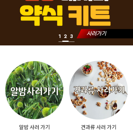
1
2
3
알밤 사러 가기
견과류 사러 가기