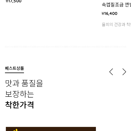
₩
17,500
속껍질조금 깐밤
₩
16,400
율피의 건강과 
베스트상품
맛과 품질을
보장하는
착한가격