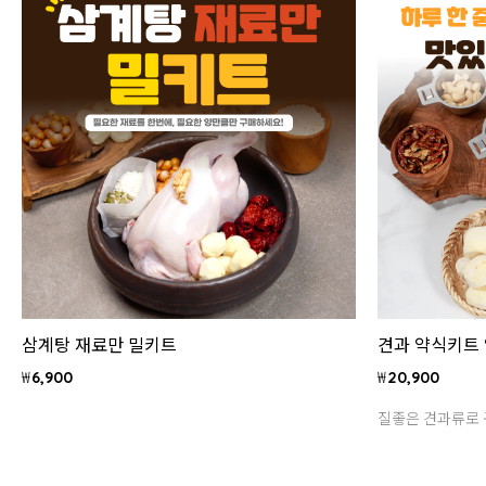
삼계탕 재료만 밀키트
견과 약식키트
₩
₩
6,900
20,900
질좋은 견과류로 