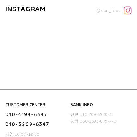
INSTAGRAM
@sion_food
CUSTOMER CENTER
BANK INFO
신한 110-409-597045
010-4194-6347
농협 356-1593-0794-43
010-5209-6347
평일 10:00~18:00