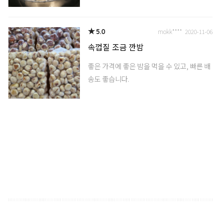
★
5.0
feel****
2021-07-13
조각대(깐밤)1kg
★
5.0
mokk****
2020-11-06
지난번엔 두가지로 샀었는데 이번엔 한가지
속껍질 조금 깐밤
로 재주문했어요. 다른곳보다 싸고 맛있어서
단골 되려구요~
좋은 가격에 좋은 밤을 먹을 수 있고, 빠른 배
송도 좋습니다.
★
5.0
have****
2021-01-04
조각대(깐밤)1kg
내피까지 깔끔하게 손질되어 물에 헹군 후 바
로 먹을 수 있어서 좋아요. 조각대와 소 사이
즈 모두 촉촉하고 아삭하며 맛도 괜찮네요.