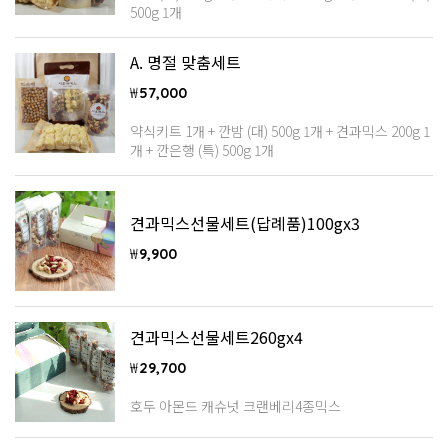
500g 1개
A. 명절 맞춤세트
₩
57,000
약식키트 1개 + 깐밤 (대) 500g 1개 + 견과믹스 200g 1
개 + 깐은행 (특) 500g 1개
견과믹스선물세트(답례품)100gx3
₩
9,900
견과믹스선물세트260gx4
₩
29,700
호두 아몬드 캐슈넛 크랜베리4종믹스