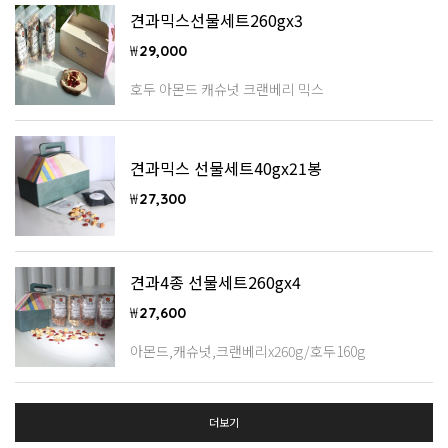
견과믹스선물세트260gx3
₩
29,000
호두 아몬드 캐슈넛 크랜베리 믹스
견과믹스 선물세트40gx21봉
₩
27,300
견과4종 선물세트260gx4
₩
27,600
아몬드,캐슈넛,크랜베리x260g/호두160g
더보기