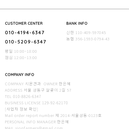
CUSTOMER CENTER
BANK INFO
신한 110-409-597045
010-4194-6347
농협 356-1593-0794-43
010-5209-6347
평일 10:00~18:00
점심 12:00~13:00
COMPANY INFO
COMPANY 시온견과 OWNER 한은혜
ADDRESS 서울 성동구 살곶이 2길 57
TEL 010-8826-6347
BUSINESS LICENSE 129-92-62170
[사업자 정보 확인]
Mail order report number 제 2014-서울성동-0123호
PERSONAL INFO MANAGER 한은혜
MAIL sionfarmers@gmail.com