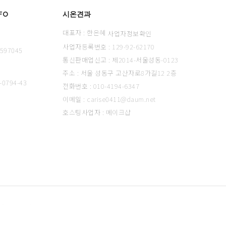
FO
시온견과
대표자 : 한은혜
사업자정보확인
사업자등록번호 : 129-92-62170
-597045
통신판매업신고 : 제2014-서울성동-0123
주소 : 서울 성동구 고산자로8가길12 2층
-0794-43
전화번호 : 010-4194-6347
이메일 : carise0411@daum.net
호스팅사업자 : 메이크샵
개인정보 처리방침
사업자정보확인