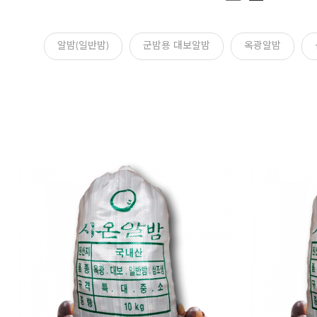
알밤(일반밤)
군밤용 대보알밤
옥광알밤