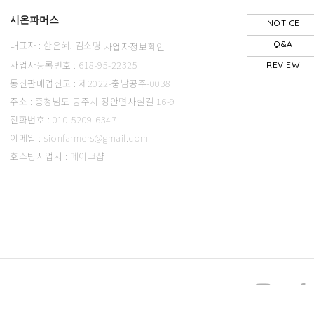
시온파머스
NOTICE
Q&A
대표자 : 한은혜, 김소명
사업자정보확인
사업자등록번호 : 618-95-22325
REVIEW
통신판매업신고 : 제2022-충남공주-0038
주소 : 충청남도 공주시 정안면사실길 16-9
전화번호 : 010-5209-6347
이메일 : sionfarmers@gmail.com
호스팅사업자 : 메이크샵