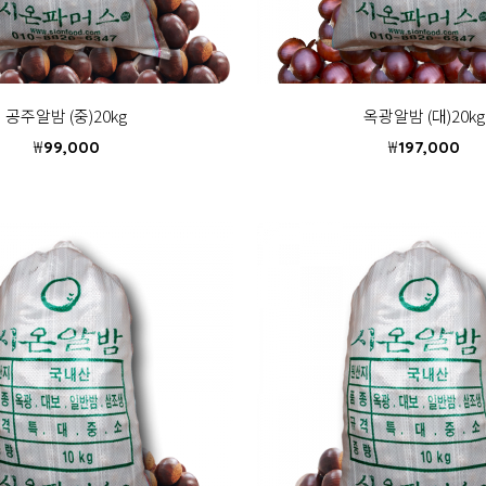
공주알밤 (중)20kg
옥광알밤 (대)20kg
₩
₩
99,000
197,000