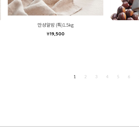
만성알밤 (특)1.5kg
₩
19,500
1
2
3
4
5
6