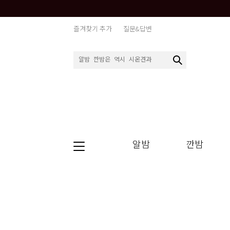
즐겨찾기 추가
질문&답변
알밤
깐밤